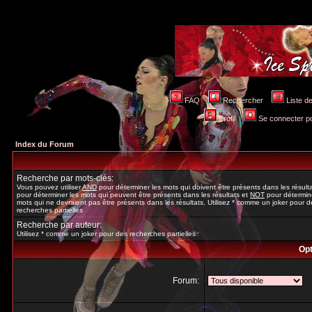
FAQ
Rechercher
Liste 
Profil
Se connecter po
Index du Forum
Recherche par mots-clés:
Vous pouvez utiliser
AND
pour déterminer les mots qui doivent être présents dans les résult
pour déterminer les mots qui peuvent être présents dans les résultats et
NOT
pour détermine
mots qui ne devraient pas être présents dans les résultats. Utilisez * comme un joker pour d
recherches partielles
Recherche par auteur:
Utilisez * comme un joker pour des recherches partielles
Opt
Forum: