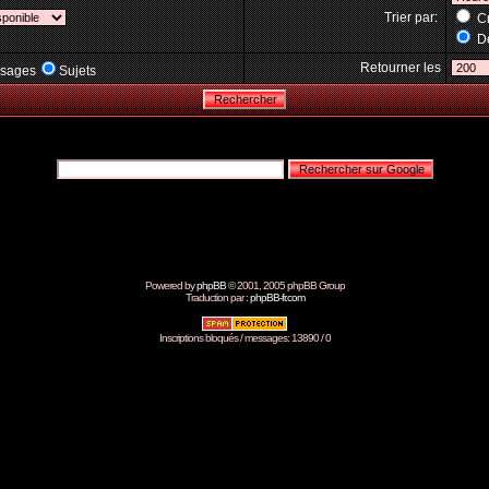
Trier par:
Cr
Dé
Retourner les
sages
Sujets
Powered by
phpBB
© 2001, 2005 phpBB Group
Traduction par :
phpBB-fr.com
Inscriptions bloqués / messages: 13890 / 0