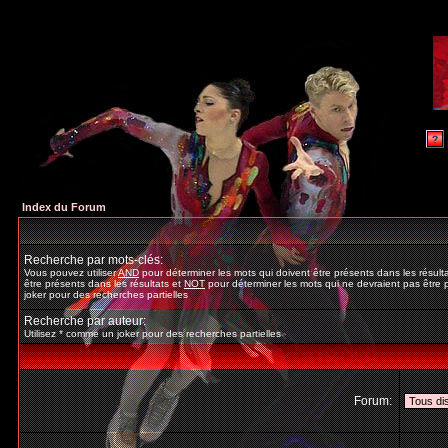
Index du Forum
Recherche par mots-clés:
Vous pouvez utiliser
AND
pour déterminer les mots qui doivent être présents dans les résult
être présents dans les résultats et
NOT
pour déterminer les mots qui ne devraient pas être p
joker pour des recherches partielles
Recherche par auteur:
Utilisez * comme un joker pour des recherches partielles
Forum: