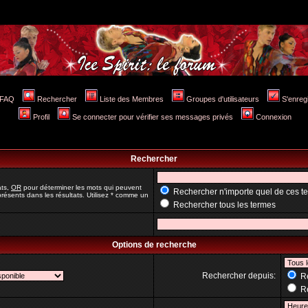
FAQ
Rechercher
Liste des Membres
Groupes d'utilisateurs
S'enreg
Profil
Se connecter pour vérifier ses messages privés
Connexion
Rechercher
ats,
OR
pour déterminer les mots qui peuvent
Rechercher n'importe quel de ces t
résents dans les résultats. Utilisez * comme un
Rechercher tous les termes
Options de recherche
Rechercher depuis:
Re
Re