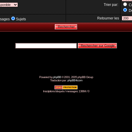
Trier par:
Cr
Dé
Retourner les
sages
Sujets
Powered by
phpBB
© 2001, 2005 phpBB Group
Traduction par :
phpBB-fr.com
Inscriptions bloqués / messages: 13884 / 0