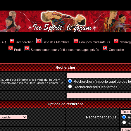
FAQ
Rechercher
Liste des Membres
Groupes d'utilisateurs
S'enreg
Profil
Se connecter pour vérifier ses messages privés
Connexion
Rechercher
ats,
OR
pour déterminer les mots qui peuvent
Rechercher n'importe quel de ces t
résents dans les résultats. Utilisez * comme un
Rechercher tous les termes
Options de recherche
Rechercher depuis:
Re
Re