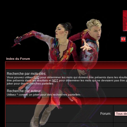
Index du Forum
Recherche par mots-clés:
Vous pouvez utiliser
AND
pour déterminer les mots qui doivent être présents dans les résult
être présents dans les résultats et
NOT
pour déterminer les mots qui ne devraient pas être p
joker pour des recherches partielles
Recherche par auteur:
Utilisez * comme un joker pour des recherches partielles
Forum: