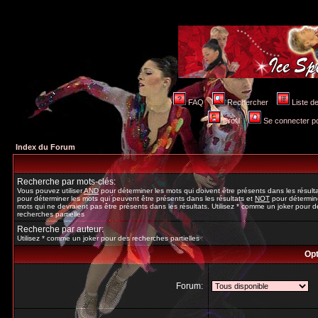
FAQ
Rechercher
Liste 
Profil
Se connecter po
Index du Forum
Recherche par mots-clés:
Vous pouvez utiliser
AND
pour déterminer les mots qui doivent être présents dans les résult
pour déterminer les mots qui peuvent être présents dans les résultats et
NOT
pour détermine
mots qui ne devraient pas être présents dans les résultats. Utilisez * comme un joker pour d
recherches partielles
Recherche par auteur:
Utilisez * comme un joker pour des recherches partielles
Opt
Forum: