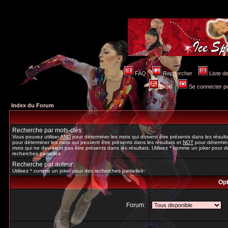
FAQ
Rechercher
Liste 
Profil
Se connecter po
Index du Forum
Recherche par mots-clés:
Vous pouvez utiliser
AND
pour déterminer les mots qui doivent être présents dans les résult
pour déterminer les mots qui peuvent être présents dans les résultats et
NOT
pour détermine
mots qui ne devraient pas être présents dans les résultats. Utilisez * comme un joker pour d
recherches partielles
Recherche par auteur:
Utilisez * comme un joker pour des recherches partielles
Opt
Forum: