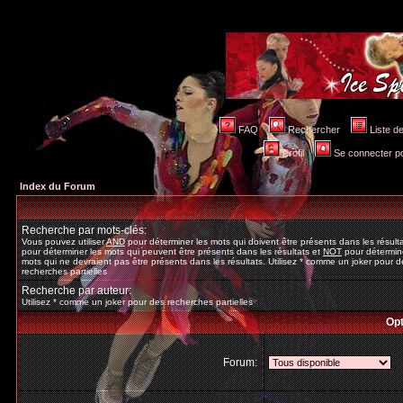
FAQ
Rechercher
Liste 
Profil
Se connecter po
Index du Forum
Recherche par mots-clés:
Vous pouvez utiliser
AND
pour déterminer les mots qui doivent être présents dans les résult
pour déterminer les mots qui peuvent être présents dans les résultats et
NOT
pour détermine
mots qui ne devraient pas être présents dans les résultats. Utilisez * comme un joker pour d
recherches partielles
Recherche par auteur:
Utilisez * comme un joker pour des recherches partielles
Opt
Forum: