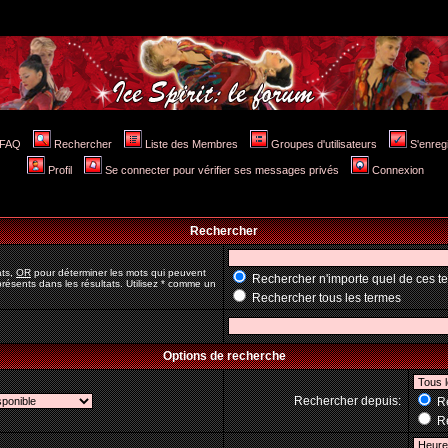
FAQ
Rechercher
Liste des Membres
Groupes d'utilisateurs
S'enreg
Profil
Se connecter pour vérifier ses messages privés
Connexion
Rechercher
ats,
OR
pour déterminer les mots qui peuvent
Rechercher n'importe quel de ces t
résents dans les résultats. Utilisez * comme un
Rechercher tous les termes
Options de recherche
Rechercher depuis:
Re
Re