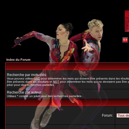
Index du Forum
Recherche par mots-clés:
Vous pouvez utiliser
AND
pour déterminer les mots qui doivent être présents dans les résult
être présents dans les résultats et
NOT
pour déterminer les mots qui ne devraient pas être p
joker pour des recherches partielles
Recherche par auteur:
Utilisez * comme un joker pour des recherches partielles
Forum: