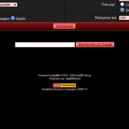
Trier par:
Cr
Dé
Retourner les
sages
Sujets
Powered by
phpBB
© 2001, 2005 phpBB Group
Traduction par :
phpBB-fr.com
Inscriptions bloqués / messages: 13892 / 0