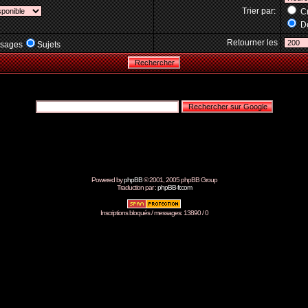
Trier par:
Cr
Dé
Retourner les
sages
Sujets
Powered by
phpBB
© 2001, 2005 phpBB Group
Traduction par :
phpBB-fr.com
Inscriptions bloqués / messages: 13890 / 0