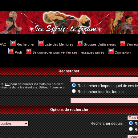
FAQ
Rechercher
Liste des Membres
Groupes d'utilisateurs
S'enreg
Profil
Se connecter pour vérifier ses messages privés
Connexion
Rechercher
ats,
OR
pour déterminer les mots qui peuvent
Rechercher n'importe quel de ces t
résents dans les résultats. Utilisez * comme un
Rechercher tous les termes
Options de recherche
Rechercher depuis:
Re
Re