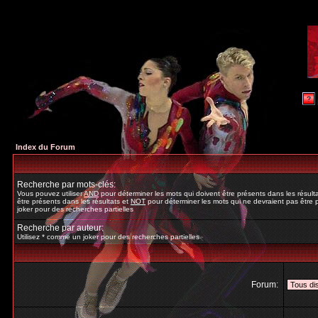
Index du Forum
Recherche par mots-clés:
Vous pouvez utiliser
AND
pour déterminer les mots qui doivent être présents dans les résult
être présents dans les résultats et
NOT
pour déterminer les mots qui ne devraient pas être p
joker pour des recherches partielles
Recherche par auteur:
Utilisez * comme un joker pour des recherches partielles
Forum: