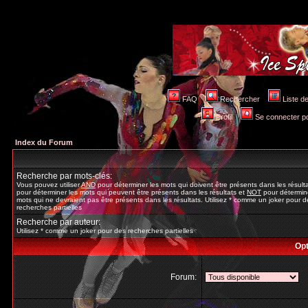
FAQ
Rechercher
Liste 
Profil
Se connecter po
Index du Forum
Recherche par mots-clés:
Vous pouvez utiliser
AND
pour déterminer les mots qui doivent être présents dans les résult
pour déterminer les mots qui peuvent être présents dans les résultats et
NOT
pour détermine
mots qui ne devraient pas être présents dans les résultats. Utilisez * comme un joker pour d
recherches partielles
Recherche par auteur:
Utilisez * comme un joker pour des recherches partielles
Opt
Forum: