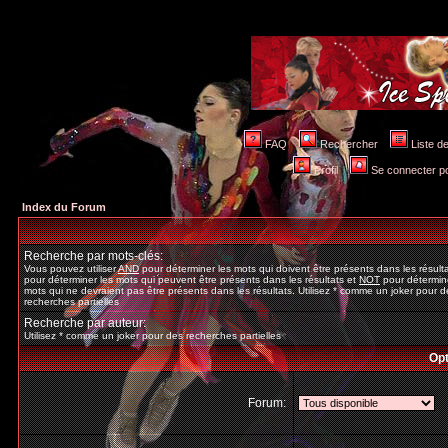
FAQ
Rechercher
Liste 
Profil
Se connecter po
Index du Forum
Recherche par mots-clés:
Vous pouvez utiliser
AND
pour déterminer les mots qui doivent être présents dans les résult
pour déterminer les mots qui peuvent être présents dans les résultats et
NOT
pour détermine
mots qui ne devraient pas être présents dans les résultats. Utilisez * comme un joker pour d
recherches partielles
Recherche par auteur:
Utilisez * comme un joker pour des recherches partielles
Opt
Forum: