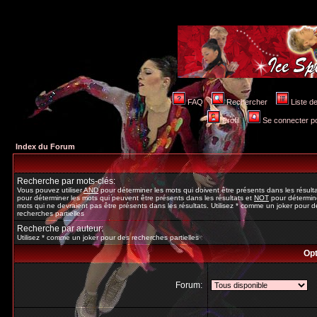
FAQ
Rechercher
Liste 
Profil
Se connecter po
Index du Forum
Recherche par mots-clés:
Vous pouvez utiliser
AND
pour déterminer les mots qui doivent être présents dans les résult
pour déterminer les mots qui peuvent être présents dans les résultats et
NOT
pour détermine
mots qui ne devraient pas être présents dans les résultats. Utilisez * comme un joker pour d
recherches partielles
Recherche par auteur:
Utilisez * comme un joker pour des recherches partielles
Opt
Forum: