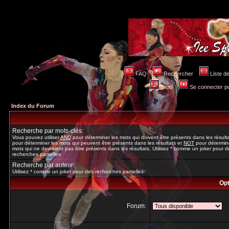
FAQ
Rechercher
Liste 
Profil
Se connecter po
Index du Forum
Recherche par mots-clés:
Vous pouvez utiliser
AND
pour déterminer les mots qui doivent être présents dans les résult
pour déterminer les mots qui peuvent être présents dans les résultats et
NOT
pour détermine
mots qui ne devraient pas être présents dans les résultats. Utilisez * comme un joker pour d
recherches partielles
Recherche par auteur:
Utilisez * comme un joker pour des recherches partielles
Opt
Forum: