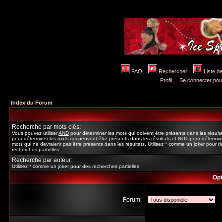
FAQ
Rechercher
Liste 
Profil
Se connecter pou
Index du Forum
Recherche par mots-clés:
Vous pouvez utiliser
AND
pour déterminer les mots qui doivent être présents dans les résult
pour déterminer les mots qui peuvent être présents dans les résultats et
NOT
pour détermine
mots qui ne devraient pas être présents dans les résultats. Utilisez * comme un joker pour d
recherches partielles
Recherche par auteur:
Utilisez * comme un joker pour des recherches partielles
Opt
Forum: