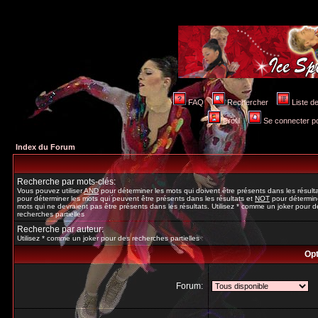
FAQ
Rechercher
Liste 
Profil
Se connecter po
Index du Forum
Recherche par mots-clés:
Vous pouvez utiliser
AND
pour déterminer les mots qui doivent être présents dans les résult
pour déterminer les mots qui peuvent être présents dans les résultats et
NOT
pour détermine
mots qui ne devraient pas être présents dans les résultats. Utilisez * comme un joker pour d
recherches partielles
Recherche par auteur:
Utilisez * comme un joker pour des recherches partielles
Opt
Forum: