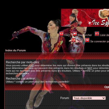
FAQ
Rechercher
Liste 
Profil
Se connecter po
Index du Forum
Recherche par mots-clés:
Vous pouvez utiliser
AND
pour déterminer les mots qui doivent être présents dans les résult
pour déterminer les mots qui peuvent être présents dans les résultats et
NOT
pour détermine
mots qui ne devraient pas être présents dans les résultats. Utilisez * comme un joker pour d
recherches partielles
Recherche par auteur:
Utilisez * comme un joker pour des recherches partielles
Opt
Forum: