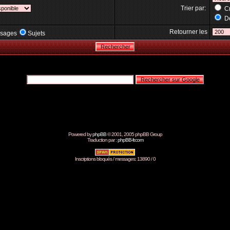
Trier par:
Cr
Dé
Retourner les
sages
Sujets
Powered by
phpBB
© 2001, 2005 phpBB Group
Traduction par :
phpBB-fr.com
Inscriptions bloqués / messages: 13890 / 0