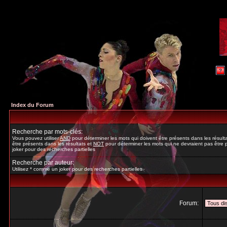
Index du Forum
Recherche par mots-clés:
Vous pouvez utiliser
AND
pour déterminer les mots qui doivent être présents dans les résult
être présents dans les résultats et
NOT
pour déterminer les mots qui ne devraient pas être p
joker pour des recherches partielles
Recherche par auteur:
Utilisez * comme un joker pour des recherches partielles
Forum: