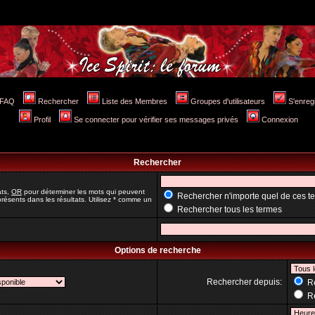
FAQ
Rechercher
Liste des Membres
Groupes d'utilisateurs
S'enreg
Profil
Se connecter pour vérifier ses messages privés
Connexion
Rechercher
ats,
OR
pour déterminer les mots qui peuvent
Rechercher n'importe quel de ces t
résents dans les résultats. Utilisez * comme un
Rechercher tous les termes
Options de recherche
Rechercher depuis:
Re
Re