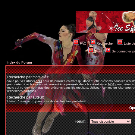
FAQ
Rechercher
Liste 
Profil
Se connecter po
Index du Forum
Recherche par mots-clés:
Vous pouvez utiliser
AND
pour déterminer les mots qui doivent être présents dans les résult
pour déterminer les mots qui peuvent être présents dans les résultats et
NOT
pour détermine
mots qui ne devraient pas être présents dans les résultats. Utilisez * comme un joker pour d
recherches partielles
Recherche par auteur:
Utilisez * comme un joker pour des recherches partielles
Opt
Forum: