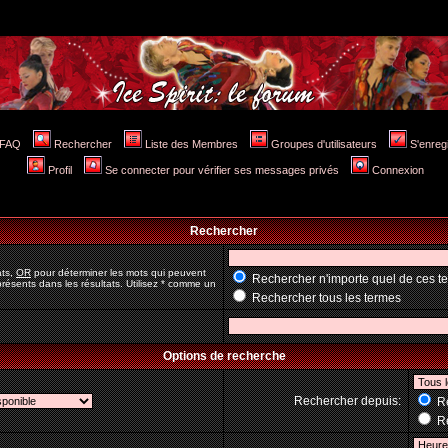
FAQ
Rechercher
Liste des Membres
Groupes d'utilisateurs
S'enreg
Profil
Se connecter pour vérifier ses messages privés
Connexion
Rechercher
ats,
OR
pour déterminer les mots qui peuvent
Rechercher n'importe quel de ces t
résents dans les résultats. Utilisez * comme un
Rechercher tous les termes
Options de recherche
Rechercher depuis:
Re
Re