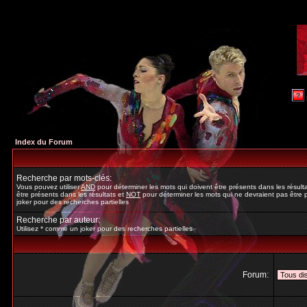
Index du Forum
Recherche par mots-clés:
Vous pouvez utiliser
AND
pour déterminer les mots qui doivent être présents dans les résult
être présents dans les résultats et
NOT
pour déterminer les mots qui ne devraient pas être p
joker pour des recherches partielles
Recherche par auteur:
Utilisez * comme un joker pour des recherches partielles
Forum: