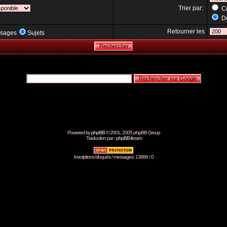
Trier par:
Cr
Dé
Retourner les
sages
Sujets
Powered by
phpBB
© 2001, 2005 phpBB Group
Traduction par :
phpBB-fr.com
Inscriptions bloqués / messages: 13886 / 0