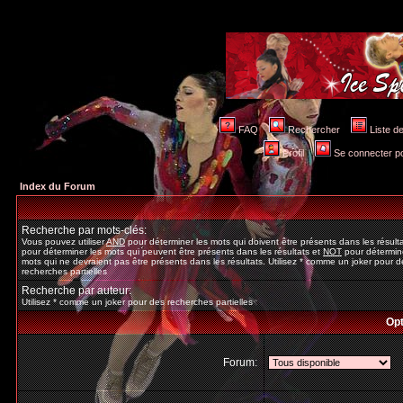
FAQ
Rechercher
Liste 
Profil
Se connecter po
Index du Forum
Recherche par mots-clés:
Vous pouvez utiliser
AND
pour déterminer les mots qui doivent être présents dans les résult
pour déterminer les mots qui peuvent être présents dans les résultats et
NOT
pour détermine
mots qui ne devraient pas être présents dans les résultats. Utilisez * comme un joker pour d
recherches partielles
Recherche par auteur:
Utilisez * comme un joker pour des recherches partielles
Opt
Forum: