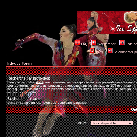
FAQ
Rechercher
Liste 
Profil
Se connecter po
Index du Forum
Recherche par mots-clés:
Vous pouvez utiliser
AND
pour déterminer les mots qui doivent être présents dans les résult
pour déterminer les mots qui peuvent être présents dans les résultats et
NOT
pour détermine
mots qui ne devraient pas être présents dans les résultats. Utilisez * comme un joker pour d
recherches partielles
Recherche par auteur:
Utilisez * comme un joker pour des recherches partielles
Opt
Forum: