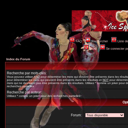
FAQ
Rechercher
Liste 
Profil
Se connecter po
Index du Forum
Recherche par mots-clés:
Vous pouvez utiliser
AND
pour déterminer les mots qui doivent être présents dans les résult
pour déterminer les mots qui peuvent être présents dans les résultats et
NOT
pour détermine
mots qui ne devraient pas être présents dans les résultats. Utilisez * comme un joker pour d
recherches partielles
Recherche par auteur:
Utilisez * comme un joker pour des recherches partielles
Opt
Forum: