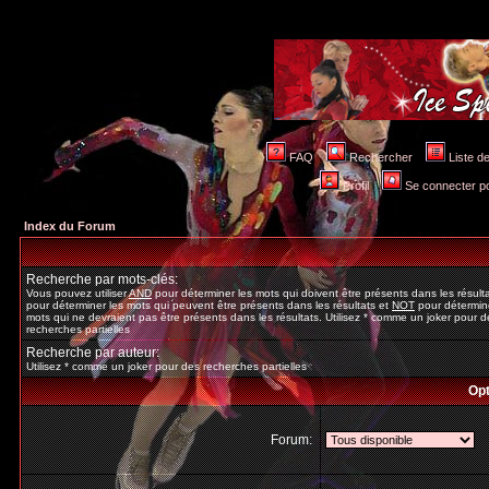
FAQ
Rechercher
Liste 
Profil
Se connecter po
Index du Forum
Recherche par mots-clés:
Vous pouvez utiliser
AND
pour déterminer les mots qui doivent être présents dans les résult
pour déterminer les mots qui peuvent être présents dans les résultats et
NOT
pour détermine
mots qui ne devraient pas être présents dans les résultats. Utilisez * comme un joker pour d
recherches partielles
Recherche par auteur:
Utilisez * comme un joker pour des recherches partielles
Opt
Forum: