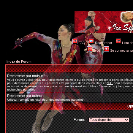
FAQ
Rechercher
Liste 
Profil
Se connecter po
Index du Forum
Recherche par mots-clés:
Vous pouvez utiliser
AND
pour déterminer les mots qui doivent être présents dans les résult
pour déterminer les mots qui peuvent être présents dans les résultats et
NOT
pour détermine
mots qui ne devraient pas être présents dans les résultats. Utilisez * comme un joker pour d
recherches partielles
Recherche par auteur:
Utilisez * comme un joker pour des recherches partielles
Opt
Forum: