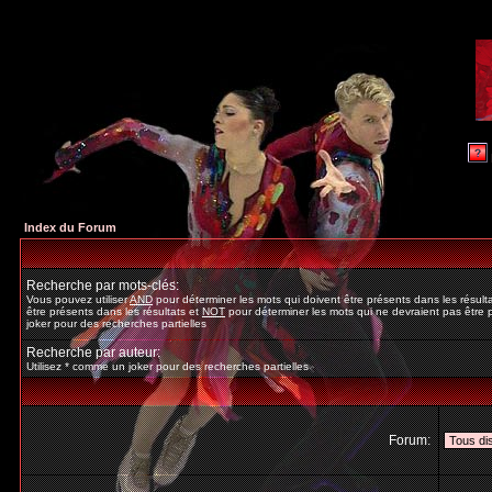
Index du Forum
Recherche par mots-clés:
Vous pouvez utiliser
AND
pour déterminer les mots qui doivent être présents dans les résult
être présents dans les résultats et
NOT
pour déterminer les mots qui ne devraient pas être p
joker pour des recherches partielles
Recherche par auteur:
Utilisez * comme un joker pour des recherches partielles
Forum: