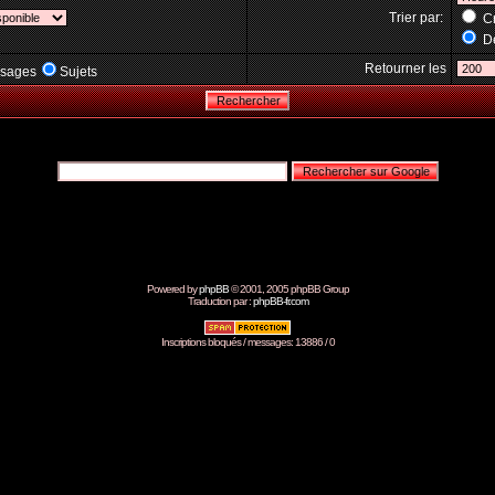
Trier par:
Cr
Dé
Retourner les
sages
Sujets
Powered by
phpBB
© 2001, 2005 phpBB Group
Traduction par :
phpBB-fr.com
Inscriptions bloqués / messages: 13886 / 0