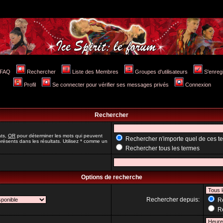
FAQ
Rechercher
Liste des Membres
Groupes d'utilisateurs
S'enreg
Profil
Se connecter pour vérifier ses messages privés
Connexion
Rechercher
ats,
OR
pour déterminer les mots qui peuvent
Rechercher n'importe quel de ces t
résents dans les résultats. Utilisez * comme un
Rechercher tous les termes
Options de recherche
Rechercher depuis:
Re
Re