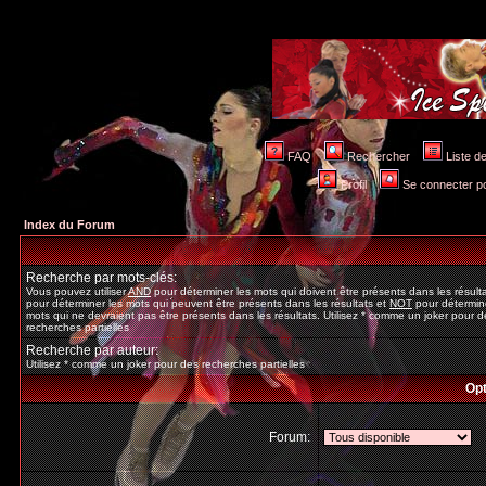
FAQ
Rechercher
Liste 
Profil
Se connecter po
Index du Forum
Recherche par mots-clés:
Vous pouvez utiliser
AND
pour déterminer les mots qui doivent être présents dans les résult
pour déterminer les mots qui peuvent être présents dans les résultats et
NOT
pour détermine
mots qui ne devraient pas être présents dans les résultats. Utilisez * comme un joker pour d
recherches partielles
Recherche par auteur:
Utilisez * comme un joker pour des recherches partielles
Opt
Forum: