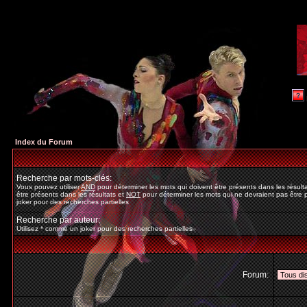
Index du Forum
Recherche par mots-clés:
Vous pouvez utiliser
AND
pour déterminer les mots qui doivent être présents dans les résult
être présents dans les résultats et
NOT
pour déterminer les mots qui ne devraient pas être p
joker pour des recherches partielles
Recherche par auteur:
Utilisez * comme un joker pour des recherches partielles
Forum: