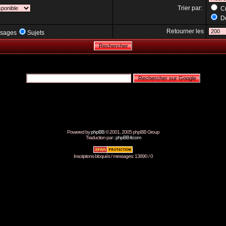
Trier par:
Cr
Dé
Retourner les
sages
Sujets
Powered by
phpBB
© 2001, 2005 phpBB Group
Traduction par :
phpBB-fr.com
Inscriptions bloqués / messages: 13890 / 0