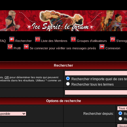
FAQ
Rechercher
Liste des Membres
Groupes d'utilisateurs
S'enreg
Profil
Se connecter pour vérifier ses messages privés
Connexion
Rechercher
ats,
OR
pour déterminer les mots qui peuvent
Rechercher n'importe quel de ces t
résents dans les résultats. Utilisez * comme un
Rechercher tous les termes
Options de recherche
Rechercher depuis:
Re
Re