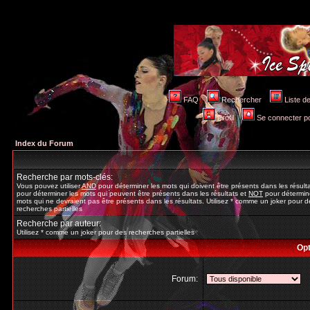
FAQ
Rechercher
Liste 
Profil
Se connecter po
Index du Forum
Recherche par mots-clés:
Vous pouvez utiliser
AND
pour déterminer les mots qui doivent être présents dans les résult
pour déterminer les mots qui peuvent être présents dans les résultats et
NOT
pour détermine
mots qui ne devraient pas être présents dans les résultats. Utilisez * comme un joker pour d
recherches partielles
Recherche par auteur:
Utilisez * comme un joker pour des recherches partielles
Opt
Forum: