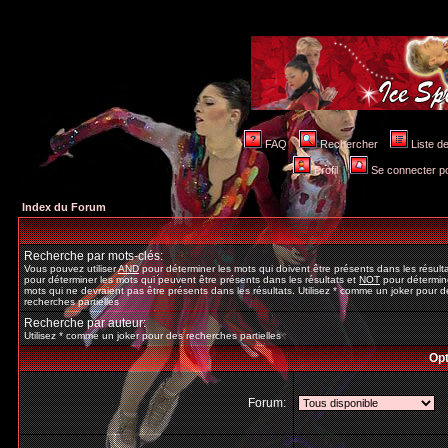
FAQ
Rechercher
Liste 
Profil
Se connecter po
Index du Forum
Recherche par mots-clés:
Vous pouvez utiliser
AND
pour déterminer les mots qui doivent être présents dans les résult
pour déterminer les mots qui peuvent être présents dans les résultats et
NOT
pour détermine
mots qui ne devraient pas être présents dans les résultats. Utilisez * comme un joker pour d
recherches partielles
Recherche par auteur:
Utilisez * comme un joker pour des recherches partielles
Opt
Forum: