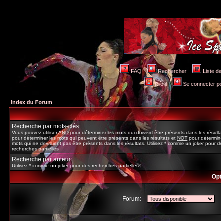
FAQ
Rechercher
Liste 
Profil
Se connecter po
Index du Forum
Recherche par mots-clés:
Vous pouvez utiliser
AND
pour déterminer les mots qui doivent être présents dans les résult
pour déterminer les mots qui peuvent être présents dans les résultats et
NOT
pour détermine
mots qui ne devraient pas être présents dans les résultats. Utilisez * comme un joker pour d
recherches partielles
Recherche par auteur:
Utilisez * comme un joker pour des recherches partielles
Opt
Forum: