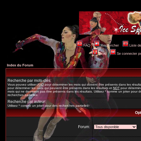
FAQ
Rechercher
Liste 
Profil
Se connecter po
Index du Forum
Recherche par mots-clés:
Vous pouvez utiliser
AND
pour déterminer les mots qui doivent être présents dans les résult
pour déterminer les mots qui peuvent être présents dans les résultats et
NOT
pour détermine
mots qui ne devraient pas être présents dans les résultats. Utilisez * comme un joker pour d
recherches partielles
Recherche par auteur:
Utilisez * comme un joker pour des recherches partielles
Opt
Forum: