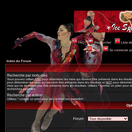
FAQ
Rechercher
Liste 
Profil
Se connecter po
Index du Forum
Recherche par mots-clés:
Vous pouvez utiliser
AND
pour déterminer les mots qui doivent être présents dans les résult
pour déterminer les mots qui peuvent être présents dans les résultats et
NOT
pour détermine
mots qui ne devraient pas être présents dans les résultats. Utilisez * comme un joker pour d
recherches partielles
Recherche par auteur:
Utilisez * comme un joker pour des recherches partielles
Opt
Forum: