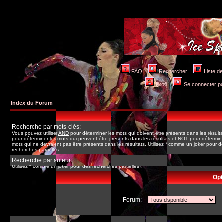
FAQ
Rechercher
Liste 
Profil
Se connecter po
Index du Forum
Recherche par mots-clés:
Vous pouvez utiliser
AND
pour déterminer les mots qui doivent être présents dans les résult
pour déterminer les mots qui peuvent être présents dans les résultats et
NOT
pour détermine
mots qui ne devraient pas être présents dans les résultats. Utilisez * comme un joker pour d
recherches partielles
Recherche par auteur:
Utilisez * comme un joker pour des recherches partielles
Opt
Forum: