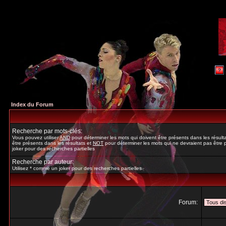
Index du Forum
Recherche par mots-clés:
Vous pouvez utiliser
AND
pour déterminer les mots qui doivent être présents dans les résult
être présents dans les résultats et
NOT
pour déterminer les mots qui ne devraient pas être p
joker pour des recherches partielles
Recherche par auteur:
Utilisez * comme un joker pour des recherches partielles
Forum: