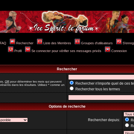
FAQ
Rechercher
Liste des Membres
Groupes d'utilisateurs
S'enreg
Profil
Se connecter pour vérifier ses messages privés
Connexion
Rechercher
ats,
OR
pour déterminer les mots qui peuvent
Rechercher n'importe quel de ces t
résents dans les résultats. Utilisez * comme un
Rechercher tous les termes
Options de recherche
Rechercher depuis:
Re
Re