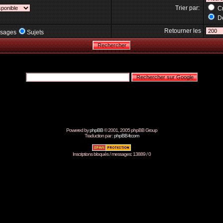
Trier par:
Cr
Dé
Retourner les
sages
Sujets
Powered by
phpBB
© 2001, 2005 phpBB Group
Traduction par :
phpBB-fr.com
Inscriptions bloqués / messages: 13889 / 0