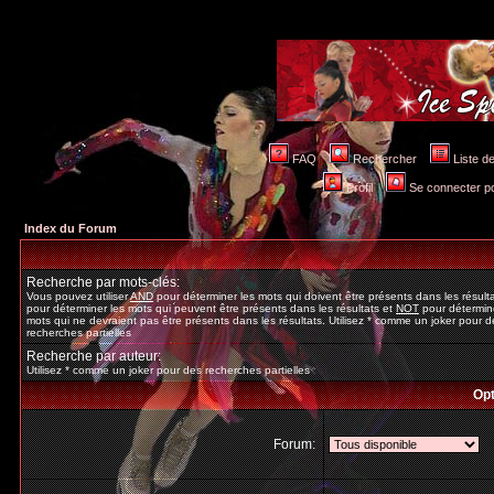
FAQ
Rechercher
Liste 
Profil
Se connecter po
Index du Forum
Recherche par mots-clés:
Vous pouvez utiliser
AND
pour déterminer les mots qui doivent être présents dans les résult
pour déterminer les mots qui peuvent être présents dans les résultats et
NOT
pour détermine
mots qui ne devraient pas être présents dans les résultats. Utilisez * comme un joker pour d
recherches partielles
Recherche par auteur:
Utilisez * comme un joker pour des recherches partielles
Opt
Forum: