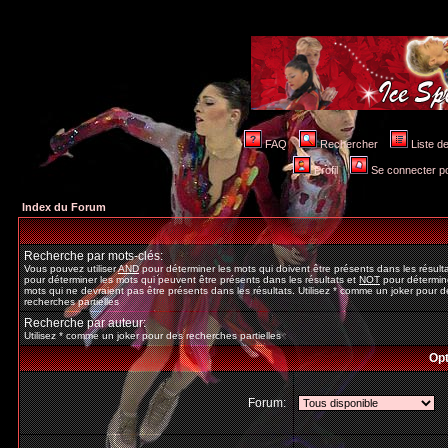
FAQ
Rechercher
Liste 
Profil
Se connecter po
Index du Forum
Recherche par mots-clés:
Vous pouvez utiliser
AND
pour déterminer les mots qui doivent être présents dans les résult
pour déterminer les mots qui peuvent être présents dans les résultats et
NOT
pour détermine
mots qui ne devraient pas être présents dans les résultats. Utilisez * comme un joker pour d
recherches partielles
Recherche par auteur:
Utilisez * comme un joker pour des recherches partielles
Opt
Forum: