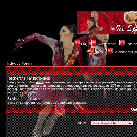
FAQ
Rechercher
Liste 
Profil
Se connecter po
Index du Forum
Recherche par mots-clés:
Vous pouvez utiliser
AND
pour déterminer les mots qui doivent être présents dans les résult
pour déterminer les mots qui peuvent être présents dans les résultats et
NOT
pour détermine
mots qui ne devraient pas être présents dans les résultats. Utilisez * comme un joker pour d
recherches partielles
Recherche par auteur:
Utilisez * comme un joker pour des recherches partielles
Opt
Forum: