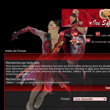
FAQ
Rechercher
Liste 
Profil
Se connecter po
Index du Forum
Recherche par mots-clés:
Vous pouvez utiliser
AND
pour déterminer les mots qui doivent être présents dans les résult
pour déterminer les mots qui peuvent être présents dans les résultats et
NOT
pour détermine
mots qui ne devraient pas être présents dans les résultats. Utilisez * comme un joker pour d
recherches partielles
Recherche par auteur:
Utilisez * comme un joker pour des recherches partielles
Opt
Forum: