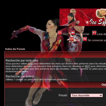
FAQ
Rechercher
Liste 
Profil
Se connecter po
Index du Forum
Recherche par mots-clés:
Vous pouvez utiliser
AND
pour déterminer les mots qui doivent être présents dans les résult
pour déterminer les mots qui peuvent être présents dans les résultats et
NOT
pour détermine
mots qui ne devraient pas être présents dans les résultats. Utilisez * comme un joker pour d
recherches partielles
Recherche par auteur:
Utilisez * comme un joker pour des recherches partielles
Opt
Forum: