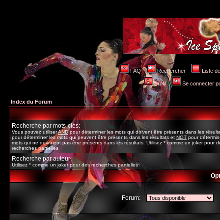
FAQ
Rechercher
Liste 
Profil
Se connecter po
Index du Forum
Recherche par mots-clés:
Vous pouvez utiliser
AND
pour déterminer les mots qui doivent être présents dans les résult
pour déterminer les mots qui peuvent être présents dans les résultats et
NOT
pour détermine
mots qui ne devraient pas être présents dans les résultats. Utilisez * comme un joker pour d
recherches partielles
Recherche par auteur:
Utilisez * comme un joker pour des recherches partielles
Opt
Forum: