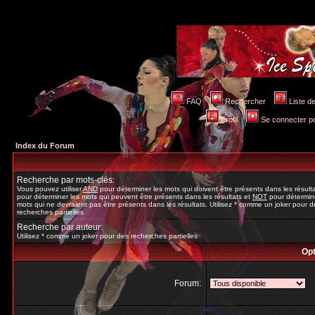
FAQ
Rechercher
Liste 
Profil
Se connecter po
Index du Forum
Recherche par mots-clés:
Vous pouvez utiliser
AND
pour déterminer les mots qui doivent être présents dans les résult
pour déterminer les mots qui peuvent être présents dans les résultats et
NOT
pour détermine
mots qui ne devraient pas être présents dans les résultats. Utilisez * comme un joker pour d
recherches partielles
Recherche par auteur:
Utilisez * comme un joker pour des recherches partielles
Opt
Forum: