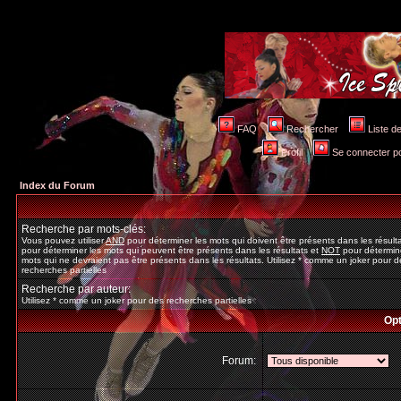
FAQ
Rechercher
Liste 
Profil
Se connecter po
Index du Forum
Recherche par mots-clés:
Vous pouvez utiliser
AND
pour déterminer les mots qui doivent être présents dans les résult
pour déterminer les mots qui peuvent être présents dans les résultats et
NOT
pour détermine
mots qui ne devraient pas être présents dans les résultats. Utilisez * comme un joker pour d
recherches partielles
Recherche par auteur:
Utilisez * comme un joker pour des recherches partielles
Opt
Forum: