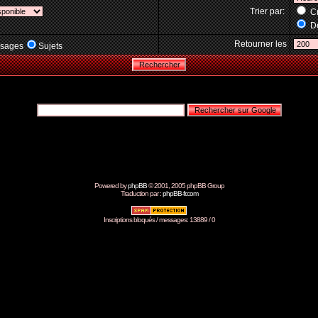
Trier par:
Cr
Dé
Retourner les
sages
Sujets
Powered by
phpBB
© 2001, 2005 phpBB Group
Traduction par :
phpBB-fr.com
Inscriptions bloqués / messages: 13889 / 0