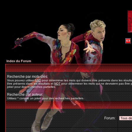
Index du Forum
Recherche par mots-clés:
Vous pouvez utiliser
AND
pour déterminer les mots qui doivent être présents dans les résult
être présents dans les résultats et
NOT
pour déterminer les mots qui ne devraient pas être p
joker pour des recherches partielles
Recherche par auteur:
Utilisez * comme un joker pour des recherches partielles
Forum: