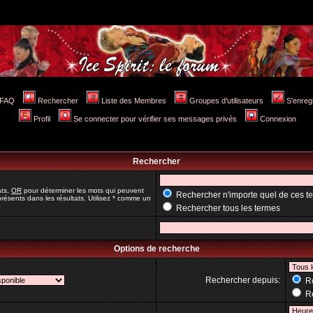
FAQ
Rechercher
Liste des Membres
Groupes d'utilisateurs
S'enreg
Profil
Se connecter pour vérifier ses messages privés
Connexion
Rechercher
ats,
OR
pour déterminer les mots qui peuvent
Rechercher n'importe quel de ces t
résents dans les résultats. Utilisez * comme un
Rechercher tous les termes
Options de recherche
Rechercher depuis:
Re
Re