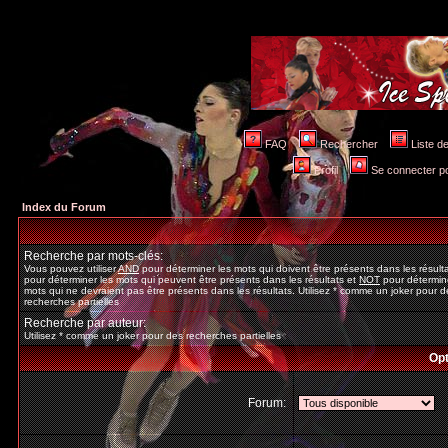
FAQ
Rechercher
Liste 
Profil
Se connecter po
Index du Forum
Recherche par mots-clés:
Vous pouvez utiliser
AND
pour déterminer les mots qui doivent être présents dans les résult
pour déterminer les mots qui peuvent être présents dans les résultats et
NOT
pour détermine
mots qui ne devraient pas être présents dans les résultats. Utilisez * comme un joker pour d
recherches partielles
Recherche par auteur:
Utilisez * comme un joker pour des recherches partielles
Opt
Forum: