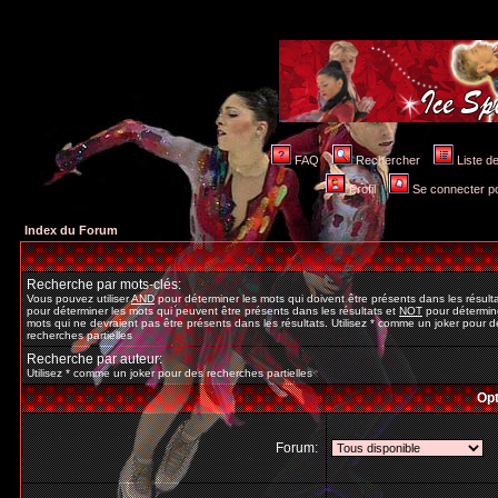
FAQ
Rechercher
Liste 
Profil
Se connecter po
Index du Forum
Recherche par mots-clés:
Vous pouvez utiliser
AND
pour déterminer les mots qui doivent être présents dans les résult
pour déterminer les mots qui peuvent être présents dans les résultats et
NOT
pour détermine
mots qui ne devraient pas être présents dans les résultats. Utilisez * comme un joker pour d
recherches partielles
Recherche par auteur:
Utilisez * comme un joker pour des recherches partielles
Opt
Forum: