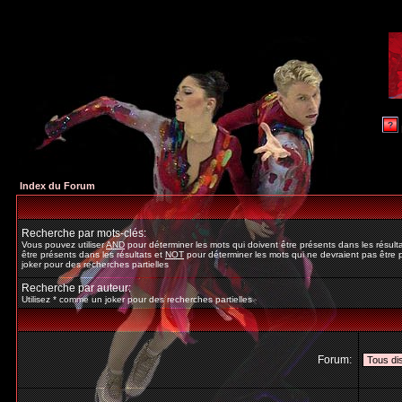
Index du Forum
Recherche par mots-clés:
Vous pouvez utiliser
AND
pour déterminer les mots qui doivent être présents dans les résult
être présents dans les résultats et
NOT
pour déterminer les mots qui ne devraient pas être p
joker pour des recherches partielles
Recherche par auteur:
Utilisez * comme un joker pour des recherches partielles
Forum: