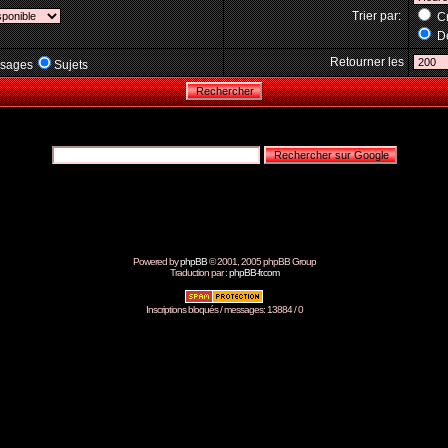
Trier par:
Cr
Dé
Retourner les
sages
Sujets
Powered by
phpBB
© 2001, 2005 phpBB Group
Traduction par :
phpBB-fr.com
Inscriptions bloqués / messages: 13884 / 0