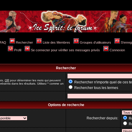
FAQ
Rechercher
Liste des Membres
Groupes d'utilisateurs
S'enreg
Profil
Se connecter pour vérifier ses messages privés
Connexion
Rechercher
ats,
OR
pour déterminer les mots qui peuvent
Rechercher n'importe quel de ces t
résents dans les résultats. Utilisez * comme un
Rechercher tous les termes
Options de recherche
Rechercher depuis:
Re
Re