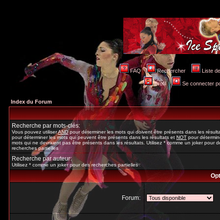
FAQ
Rechercher
Liste 
Profil
Se connecter po
Index du Forum
Recherche par mots-clés:
Vous pouvez utiliser
AND
pour déterminer les mots qui doivent être présents dans les résult
pour déterminer les mots qui peuvent être présents dans les résultats et
NOT
pour détermine
mots qui ne devraient pas être présents dans les résultats. Utilisez * comme un joker pour d
recherches partielles
Recherche par auteur:
Utilisez * comme un joker pour des recherches partielles
Opt
Forum: