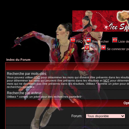
FAQ
Rechercher
Liste 
Profil
Se connecter po
Index du Forum
Recherche par mots-clés:
Vous pouvez utiliser
AND
pour déterminer les mots qui doivent être présents dans les résult
pour déterminer les mots qui peuvent être présents dans les résultats et
NOT
pour détermine
mots qui ne devraient pas être présents dans les résultats. Utilisez * comme un joker pour d
recherches partielles
Recherche par auteur:
Utilisez * comme un joker pour des recherches partielles
Opt
Forum: