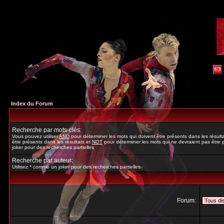
Index du Forum
Recherche par mots-clés:
Vous pouvez utiliser
AND
pour déterminer les mots qui doivent être présents dans les résult
être présents dans les résultats et
NOT
pour déterminer les mots qui ne devraient pas être p
joker pour des recherches partielles
Recherche par auteur:
Utilisez * comme un joker pour des recherches partielles
Forum: