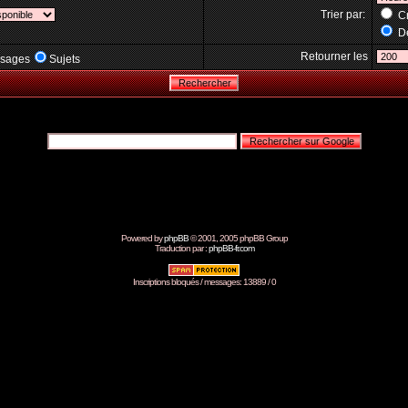
Trier par:
Cr
Dé
Retourner les
sages
Sujets
Powered by
phpBB
© 2001, 2005 phpBB Group
Traduction par :
phpBB-fr.com
Inscriptions bloqués / messages: 13889 / 0