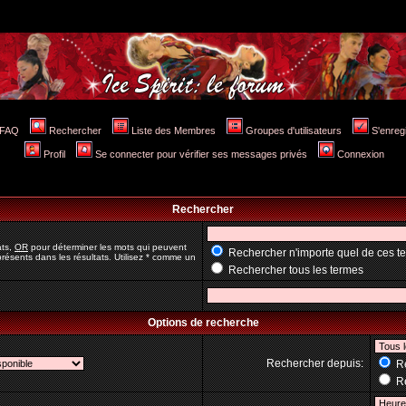
FAQ
Rechercher
Liste des Membres
Groupes d'utilisateurs
S'enreg
Profil
Se connecter pour vérifier ses messages privés
Connexion
Rechercher
ats,
OR
pour déterminer les mots qui peuvent
Rechercher n'importe quel de ces t
résents dans les résultats. Utilisez * comme un
Rechercher tous les termes
Options de recherche
Rechercher depuis:
Re
Re