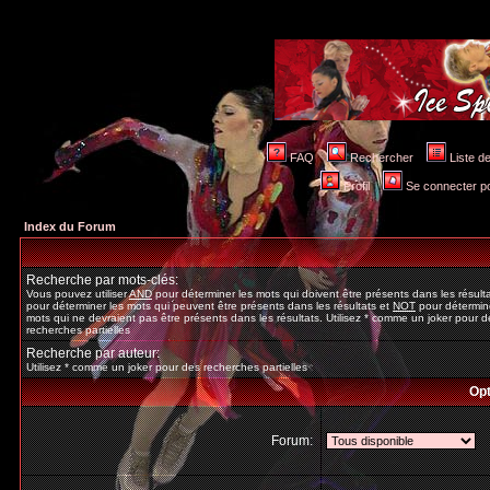
FAQ
Rechercher
Liste 
Profil
Se connecter po
Index du Forum
Recherche par mots-clés:
Vous pouvez utiliser
AND
pour déterminer les mots qui doivent être présents dans les résult
pour déterminer les mots qui peuvent être présents dans les résultats et
NOT
pour détermine
mots qui ne devraient pas être présents dans les résultats. Utilisez * comme un joker pour d
recherches partielles
Recherche par auteur:
Utilisez * comme un joker pour des recherches partielles
Opt
Forum: