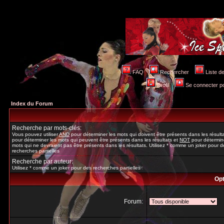
FAQ
Rechercher
Liste 
Profil
Se connecter po
Index du Forum
Recherche par mots-clés:
Vous pouvez utiliser
AND
pour déterminer les mots qui doivent être présents dans les résult
pour déterminer les mots qui peuvent être présents dans les résultats et
NOT
pour détermine
mots qui ne devraient pas être présents dans les résultats. Utilisez * comme un joker pour d
recherches partielles
Recherche par auteur:
Utilisez * comme un joker pour des recherches partielles
Opt
Forum: